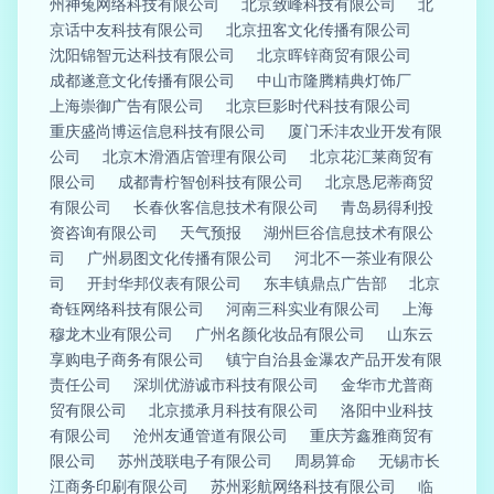
州神兔网络科技有限公司
北京致峰科技有限公司
北
京话中友科技有限公司
北京扭客文化传播有限公司
沈阳锦智元达科技有限公司
北京晖锌商贸有限公司
成都遂意文化传播有限公司
中山市隆腾精典灯饰厂
上海崇御广告有限公司
北京巨影时代科技有限公司
重庆盛尚博运信息科技有限公司
厦门禾沣农业开发有限
公司
北京木滑酒店管理有限公司
北京花汇莱商贸有
限公司
成都青柠智创科技有限公司
北京恳尼蒂商贸
有限公司
长春伙客信息技术有限公司
青岛易得利投
资咨询有限公司
天气预报
湖州巨谷信息技术有限公
司
广州易图文化传播有限公司
河北不一茶业有限公
司
开封华邦仪表有限公司
东丰镇鼎点广告部
北京
奇钰网络科技有限公司
河南三科实业有限公司
上海
穆龙木业有限公司
广州名颜化妆品有限公司
山东云
享购电子商务有限公司
镇宁自治县金瀑农产品开发有限
责任公司
深圳优游诚市科技有限公司
金华市尤普商
贸有限公司
北京揽承月科技有限公司
洛阳中业科技
有限公司
沧州友通管道有限公司
重庆芳鑫雅商贸有
限公司
苏州茂联电子有限公司
周易算命
无锡市长
江商务印刷有限公司
苏州彩航网络科技有限公司
临