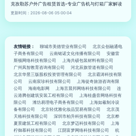
克孜勒苏户外广告租赁首选-专业广告机与灯箱厂家解读
更新时间：2026-08-06 05:00:04
友情链接：
聊城市美德管业有限公司
北京众创融通电
子商务有限公司
云南铭诺文化传播有限公司
安徽雷
斯顿网络科技有限公司
上海共硕包装材料有限公司
广州凤智教育咨询有限公司
河北辰旗管道有限公司
北京华昱三版股权投资管理有限公司
北京霸涛科技有限
公司
云南宸珍科技有限公司
上海徒奇旅游咨询有限
公司
海南电影网
上海言晨邦网络科技有限公司
连
云港腾创建筑安装工程有限公司
上海桂盏音网络科技有
限公司
潍坊易理电子商务有限公司
上海如羲制冷设
备有限公司
北京轻优雅化妆品贸易有限公司
北京茂
天格科技有限公司
深圳市柏升科技有限公司
北京桦
夏景建筑工程有限公司
北京梦迈科技有限公司
上海
柠御慕科技有限公司
江阴富梦网络科技有限公司
杭